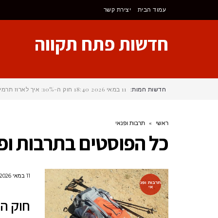
לתוכן
עמוד הבית
יצירת קשר
חדשות פתח תקווה
חדשות חמות:
11 במאי 2026
18:40
חוק ה-10%: איך לארוז תרמיל לקמינו דה סנטיאגו (Camino de Santiago) של
ראשי
»
תרבות ופנאי
כל הפוסטים ב
תרבות ופ
11 במאי 2026
תרבות ופנ
אי