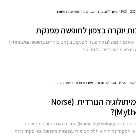
רחיפה
על
8:00
סגור לתגובות
מערכת חדשות פתח תקווה
6
מלונות
יוקרה
 הוא אזור מושלם לחופשה מפנקת. בין אם בוחרים בחופש המשפחתית
בצפון
יש בצפון מבחר גדול של מלונות
לחופשה
מפנקת
על
8:54
סגור לתגובות
מערכת חדשות פתח תקווה
מהי
מהי המיתולוגיה הנורדית (Norse
המיתולוגיה
Mytho
הנורדית
(NORSE
המיתולוגיה הנורדית (Norse Mythology) המוכרת גם בתור המיתולוגיה
MYTHOLOGY)?
 או הסקנדינבית היא חלק מסיפורי עם ומיתוסים של עמי סקנדינביה