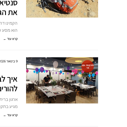
את הג
הוא מסע ש
קרא עוד ←
9 בינואר 2026
תרבות ופנ
אי
איך ל
להורים
ארגון ברי
מגיע בתקו
קרא עוד ←