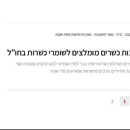
על
11:12
סגור לתגובות
מערכת חדשות פתח תקווה
5
מלונות
כשרים
רים הגדולות של אירופה כבר למדו שכדאי להם להציע מטבח כשר
מומלצים
את התיירים הרבים מישראל שמגיעים מדי שנה
לשומרי
כשרות
בחו"ל
2
1