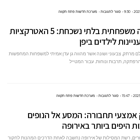
הטריים
על
9:30
סגור לתגובות
מערכת חדשות פתח תקווה
חופשה
חופשה משפחתית בלתי נשכחת: 5 האטרקציות
משפחתית
בלתי
ניינות לילדים ביפן
נשכחת:
ולם מרתק, צבעוני ושונה אשר מהווה גן עדן אמיתי למשפחות המחפשות
5
הרפתקה, תרבות ונוחות. עבור המטייל
האטרקציות
הכי
מעניינות
לילדים
על
15:47
סגור לתגובות
מערכת חדשות פתח תקווה
ביפן
לא
 אמצעי תחבורה: המסע אל הנופים
רק
אמצעי
ת היפים ביותר באירופה
תחבורה:
ים, רשת המסילות של אירופה נחשבה לאחת הדרכים המהנות לחקור
המסע