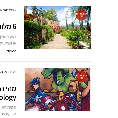
2 בפברואר 2024
תרבות ופנ
אי
6 מלונות יוקרה בצפון לחופשה מפנקת
צפון הארץ
או זוגית, 
קרא עוד ←
22 בנובמבר 2023
תרבות ופנ
אי
logy)?
הוויקינגית