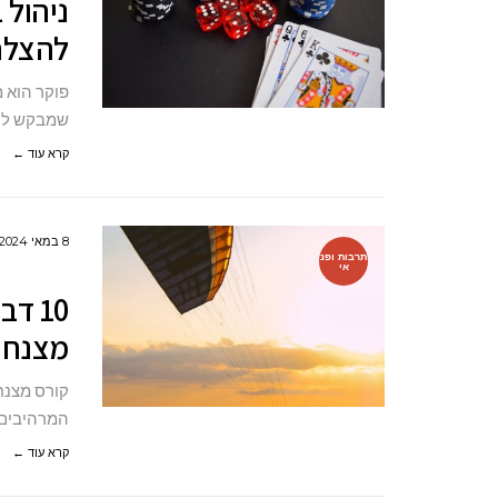
ניהול 
להצלח
פוקר הוא מ
שמבקש להצל
קרא עוד ←
8 במאי 2024
תרבות ופנ
אי
10 ד
מצנחי
קורס מצנח
המרהיבים של 
קרא עוד ←