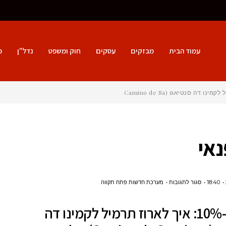
עמוד הבית
מבזקים
עסקים
חוק ומשפט
נדל"ן
פ
נאי
על
18:40
סגור לתגובות
מערכת חדשות פתח תקווה
חוק
חוק ה-10%: איך לארוז תרמיל לקמינו דה
ה-10%:
איך