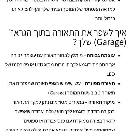
למראה האסתטי של המוסך הביתי שלך ואף להציג אותו
כגדול יותר.
איך לשפר את התאורה בתוך הגראז'
(Garage) שלך?
עוצמה גבוהה
– מומלץ לבחור תאורה עם עוצמה גבוהה
אך חסכונית. דוגמא לכך הן נורות מסוג LED או פלורסנט של
LED.
תאורה מפוזרת
– עשו שימוש בגופי תאורה שמפזרים את
האור היטב בשטח המוסך (Garage).
מיקוד תאורה
– במקרים מסויימים ניתן למקד את האור
בנקודה בודדת, דוגמא לכך הוא שולחן עבודה שאפשר
להאיר בצורה ממוקדת עם פנס עבודה או ספוטים
שממוקמים מעל העמדה. דוגמא אחרת, יכולה להיות תאורה