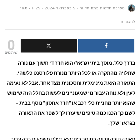
מערכת חדשות פתח תקווה
9 בפברואר 2024
11:29
סגור
על
לתגובות
איך
0
לשפר
שיתופים
בדרך כלל, מוסך ביתי (גראז') הוא חדר די חשוך עם נורה
את
שתלויה מהתקרה או לכל היותר מנורת פלורסנט כלשהי.
התאורה
התאורה הזאת מינימלית וחסכונית מצד אחד, אבל לא נעימה
בתוך
לעין ולא נוחה עבור מי שמעוניינים לעשות בחלל הזה שימוש
שהוא יותר מחניית כלי רכב או "חדר אחסון" נוסף בבית –
הגראז'
לשם כך הכנו כמה טיפים שיעזרו לך לשפר את התאורה
(GARAGE)
בגראז' שלך.
שלך?
תאורה טובה ונכונה במוסך ביתי היא בעלת משמעות רבה עבור