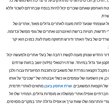
הזיכרון, הכרטיס הגרפי מתחלקים על פי צריכת השימוש של כל
ח האחסון שאתם שוכרים יכול להיות בנפח שבחרתם לשכור וללא
שרת.
דול ועוצמתי שנועד לתת מענה לאתרים גדולים מאוד, אתרים של
י חדשות, חנויות ברשת האינטרנט ואתרים של גופי ממשל וכדומה.
דים של בעלי האתר ודורש תחזוקה מעת לעת. כמו כן הוא יקר
ר החדש שנותן מענה לקשת רחבה של בעלי אתרים ולמעשה יכול
לספק את השירות לכל סוג אתר, מקטן ועד גדול במיוחד. שרת וירטואלי (VPS) יושב בחוות שרתים
מקבל הקצאה נפרדת של משאבים ותוכנות המיועדות עבורו ולכן
 כן, אין השפעה של עומסים או כשלי אבטחה של "שכנים" על אותו
ת של הקצאת המשאבים.
שרת אחסון בענן
מתאים לאתרי תדמית,
ברתיים ואפילו אתרי ממשלה או מוסדות גדולים. המחיר שלו זול
י והתרומה שלו שוות ערך או אפילו גדולה יותר במקרים מסוימים.