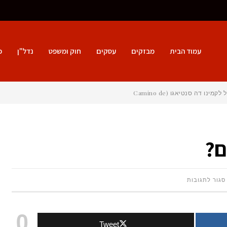
עמוד הבית
מבזקים
עסקים
חוק ומשפט
נדל"ן
פ
ם?
על
סגור לתגובות
איזה
0
Tweet
סוגי