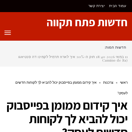
לתוכן
עמוד הבית
יצירת קשר
חדשות פתח תקווה
תפר
חדשות חמות:
11 במאי 2026
18:40
חוק ה-10%: איך לארוז תרמיל לקמינו דה סנטיאגו
(Camino de Santia
ראשי
»
צרכנות
»
איך קידום ממומן בפייסבוק יכול להביא לך לקוחות חדשים
לעסק?
איך קידום ממומן בפייסבוק
יכול להביא לך לקוחות