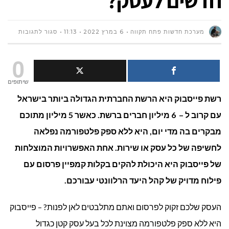
חדשים לעסק?
על
מערכת חדשות פתח תקווה
6 במרץ 2022
11:13
סגור לתגובות
איך קיד
0
ממומן
שיתופים
רשת פייסבוק היא הרשת החברתית הגדולה ביותר בישראל
בפייסב
עם קרוב ל – 6 מיליון חברים ברשת. כאשר 5 מיליון מתוכם
יכול
מבקרים בה מדי יום, היא ללא ספק פלטפורמה נפלאה
להביא
לחשיפה של כל עסק או שירות. אחת האפשרויות המוצלחות
של פייסבוק היא היכולת להקים בקלות קמפיין פרסום עם
לך
פילוח מדויק של קהל היעד הרלוונטי עבורכם.
לקוחות
העסק שלכם זקוק לפרסום ואתם מתלבטים לאן לפנות? – פייסבוק
חדשים
היא ללא ספק פלטפורמה מצוינת לכל בעל עסק קטן כגדול