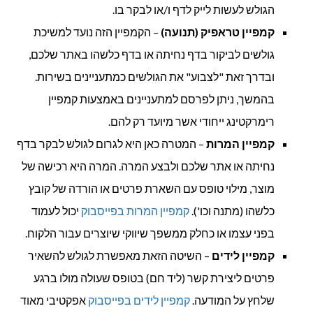
הגולש לעשות לייק לדף ו/או לבקר בו.
קמפיין טראפיק (תנועה)
– הקמפיין הזה נועד למשיכת
גולשים לביקור בדף נחיתה או בדף כלשהו באתר שלכם,
ובדרך זאת "לצבוע" את הגולשים כמתעניינים בשירות.
בהמשך, ניתן לפרסם למתעניינים באמצעות קמפיין
רימרקטינג ייחודי אשר מיועד רק להם.
קמפיין המרות
– המטרה כאן היא לגרום לגולש לבקר בדף
נחיתה או אתר שלכם ולבצע המרה. המרה היא רכישה של
מוצר, מילוי טופס עם השארת פרטים או הורדה של קובץ
כלשהו (מתנה וכו').
קמפיין המרות בפייסבוק
יכול לעמוד
בפני עצמו או כחלק ממשפך שיווקי שיוצרים עבור הלקוח.
קמפיין לידים
– השיטה הזאת מאפשרת לגולש להשאיר
פרטים ליצירת קשר (ליד חם) בטופס שעולה מולו ברגע
שלחץ על המודעה.
קמפיין לידים בפייסבוק
אפקטיבי מאוד