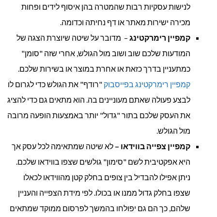
לנישות עסקיות רבות שהמטרה בהן איסוף לידים ופחות
מכירה ישירות מאתר או דף נחיתה וכדומה.
קמפיין רימרקטינג
– מדובר על שיטה שיוצרת הצגה של
המודעות שלכם שוב ושוב מול הגולש, אחרי שזה "סומן"
כמתעניין בדרך כזאת או אחרת במוצר או בשירות שלכם.
קמפיין רימרקטינג בפייסבוק
"רודף" את הגולש כדי לגרום לו
לבצע פעולה שאתם מעוניינים בה. הוא מתאים גם כדי להציג
את העסק שלכם בתור "גדול" יותר באמצעות הופעה מרובה
מול הגולש.
קמפיין צפייה בווידאו –
לא שיטה שמתאימה לכל עסק אך
היא אפקטיבית לשם "סימון" גולשים שצפו בווידאו שלכם.
ניתן אפילו להבדיל בין צופים בחלק קטן מהווידאו לכאלו
שצפו בחלק גדול ממנו או בכולו. לפי מידת הצפייה והעניין
שלהם, כך הם גם יפולחו בהמשך לפרסום ממוקד שמתאים