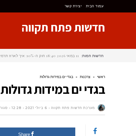
לתוכן
עמוד הבית
יצירת קשר
חדשות פתח תקווה
חדשות חמות:
11 במאי 2026
18:40
חוק ה-10%: איך לארוז תרמיל לקמינו דה סנטיאגו (Camino de Santiago)
ראשי
»
צרכנות
»
בגדי ים במידות גדולות
בגדי ים במידות גדולות
מערכת חדשות פתח תקווה
6 ביולי 2021
12:28
סגור
Share