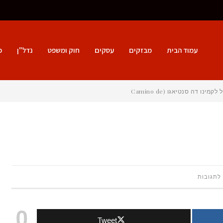
עמוד הבית
מבזקים
עסקים
חוק ומשפט
נדל"ן
פ
על
 לתגובות
בגדי
0
Tweet
ים