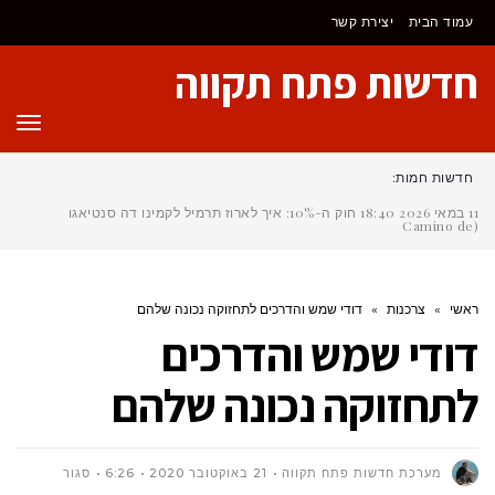
לתוכן
עמוד הבית
יצירת קשר
חדשות פתח תקווה
תפר
חדשות חמות:
11 במאי 2026
18:40
חוק ה-10%: איך לארוז תרמיל לקמינו דה סנטיאגו
(Camino de San
ראשי
»
צרכנות
»
דודי שמש והדרכים לתחזוקה נכונה שלהם
דודי שמש והדרכים
לתחזוקה נכונה שלהם
מערכת חדשות פתח תקווה
21 באוקטובר 2020
6:26
סגור