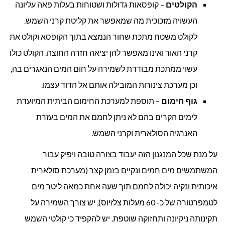
הקולטים
– קופסאות גדולות ושטוחות בעלות פאה עליונה
העשויה מזכוכית מה שמאפשר את קליטת קרני השמש.
לקולט משטח מתכת שחור הנמצא בתוך הקופסא וקולט את
קרני האור ואינו מאפשר להן יציאה חזרה החוצה. הקולט כולו
עשוי ממתכת מבודדת לשמירה על חום המים הנאגרים בה,
וכן מערכת צינורות המובילה אותם אל הדוד עצמו.
גוף חימום
– תוספת למערכת החימום הביתית המיועדת
לימים הקרים בהם לא ניתן לחמם את המים בעזרת
האנרגיה הסולארית וקרני השמש.
על מנת שכל המנגנון הזה יעבוד בצורה טובה ויפיק עבור
המשתמשים מים חמים ונקיים בזמן קצר (מערכת סולארית
איכותית ונקיה יכולה לחמם תוך שעה אחת כמאה ליטר מים
לטמפרטורה של כ- 60 מעלות צלזיוס), יש צורך השמירה על
תקינותה ניקיונה ותחזוקה שוטפת. יש להקפיד כי קולטי השמש