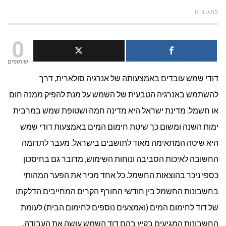
על
לתגובות
דודי
0
שמש
שיתופים
דודי שמש עובדים באמצעותה של אנרגיה סולארית, דרך
והדרכים
להשתמש באנרגיה הטבעית של השמש על מנת להפיק ממנה חום
לתחזוקה
או חשמל. מדינת ישראל היא מדינה חמה ושטופת שמש במרבית
נכונה
ימות השנה ומשום כך שיטת חימום המים באמצעות דודי שמש
היא שיטה המתאימה מאוד לתושבים בישראל. מעבר לתרומה
שלהם
החשובה לאיכות הסביבה ונוחות השימוש, מדובר גם בחיסכון
כספי ניכר בהוצאות החשמל. כל אחד מכיר את הפער המהותי
בחשבונות החשמל בין חודשי החורף הקרים המחייבים הדלקתו
של דוד לחימום המים (ואמצעים נוספים לחימום הבית) לעומת
החשבונות המגיעים בקיץ בהם דוד השמש עושה את העבודה.